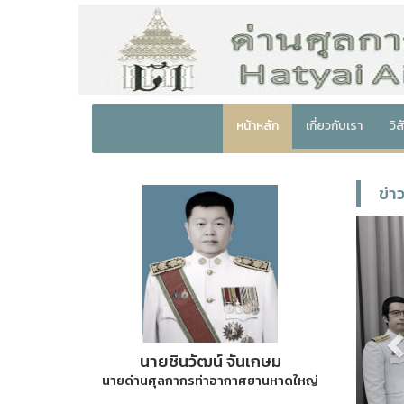
หน้าหลัก
เกี่ยวกับเรา
วิ
ข่า
P
นายชินวัฒน์ จันเกษม
นายด่านศุลกากรท่าอากาศยานหาดใหญ่