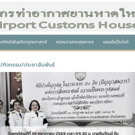
สัยทัศน์/พันธกิจ/ยุทธศาสตร์
หน่วยงานกรมศุลกากร
แผนผังเว็บไซต์
ว/กิจกรรม/ประชาสัมพันธ์
revious
วันพฤหัสบดีที่ 30 กรกฎาคม 2569 เวลา 09.30 น. นายชินวัฒน์ จัน