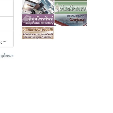
0***
ูทั้งหมด